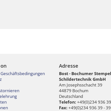
ion
Adresse
 Geschäftsbedingungen
Bost - Bochumer Stempe
z
Schildertechnik GmbH
Am Josephsschacht 39
stornieren
44879 Bochum
elehrung
Deutschland
ten
Telefon:
+49(0)234 936 39 
onen
Fax:
+49(0)234 936 39 - 39