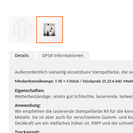
Zum
Anfang
Details
GPSR Informationen
der
Bildgalerie
springen
Außerordentlich vielseitig einsetzbare Stempelfarbe, die
Mindestbestellmenge: 1 VE = 3 Stück / Stückpreis 15,22 € inkl. MwS
Eigenschaften:
Wetterbeständige, relativ gut lichtechte, lasierende, teilw
Anwendung:
Wir empfehlen die lasierende Stempelfarbe R9 für die Kennz
Metalle. Sie ist aber auch für verschiedene Gummi- und K
Deckkraft um ein Vielfaches höher ist. R9FP und die schn
Trockenzeit: