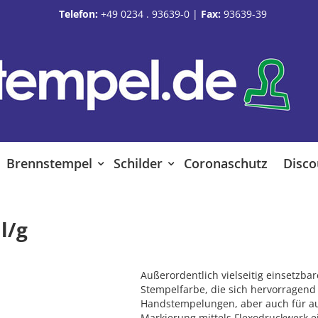
Telefon:
+49 0234 . 93639-0
|
Fax:
93639-39
Brennstempel
Schilder
Coronaschutz
Disco
l/g
Außerordentlich vielseitig einsetzbar
Stempelfarbe, die sich hervorragend
Handstempelungen, aber auch für a
Markierung mittels Flexodruckwerk e