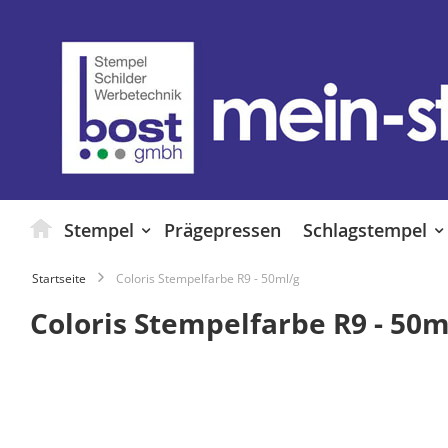
Zum
Inhalt
springen
Stempel
Prägepressen
Schlagstempel
Startseite
Coloris Stempelfarbe R9 - 50ml/g
Coloris Stempelfarbe R9 - 50m
Zum
Ende
der
Bildgalerie
springen