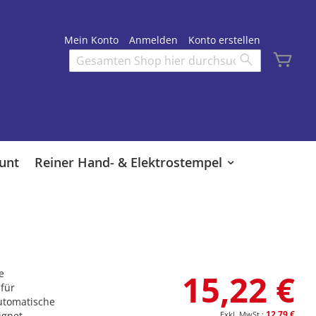
Mein Konto
Anmelden
Konto erstellen
Mei
Search
Search
unt
Reiner Hand- & Elektrostempel
e
15,22 €
 für
utomatische
12,79 €
ignet.