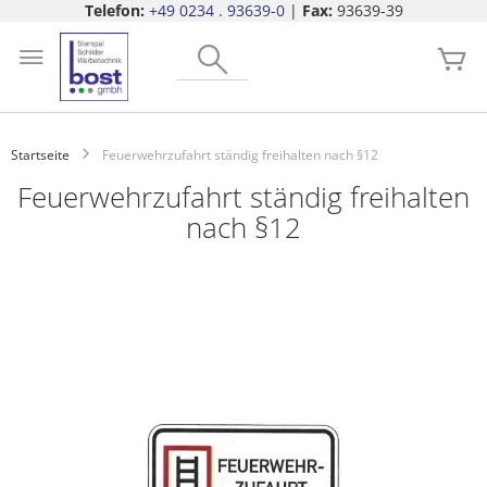
Telefon:
+49 0234 . 93639-0
|
Fax:
93639-39
Zum
Search
Inhalt
Me
springen
Startseite
Feuerwehrzufahrt ständig freihalten nach §12
Feuerwehrzufahrt ständig freihalten
nach §12
Zum
Ende
der
Bildgalerie
springen