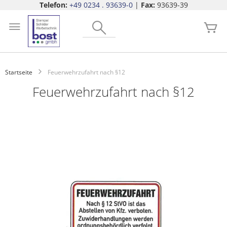
Telefon:
+49 0234 . 93639-0
|
Fax:
93639-39
Zum
Search
Inhalt
Me
springen
Startseite
Feuerwehrzufahrt nach §12
Feuerwehrzufahrt nach §12
Zum
Ende
der
Bildgalerie
springen