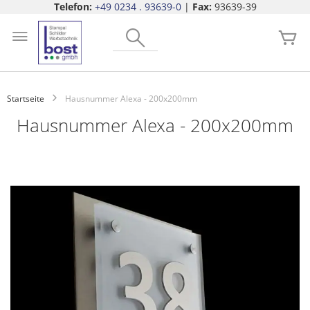
Telefon:
+49 0234 . 93639-0
|
Fax:
93639-39
Zum
Search
Inhalt
Me
springen
Startseite
Hausnummer Alexa - 200x200mm
Hausnummer Alexa - 200x200mm
Zum
Ende
der
Bildgalerie
springen