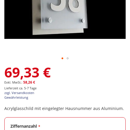
Zum
69,33 €
Anfang
der
Bildgalerie
58,26 €
springen
Lieferzeit ca. 5-7 Tage
zzgl. Versandkosten
Gewährleistung
Acrylglasschild mit eingelegter Hausnummer aus Aluminium.
Ziffernanzahl