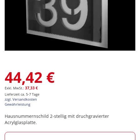
Zum
44,42 €
Anfang
der
Bildgalerie
37,33 €
springen
Lieferzeit ca. 5-7 Tage
zzgl. Versandkosten
Gewährleistung
Hausnummernschild 2-stellig mit druchgravierter
Acrylglasplatte.