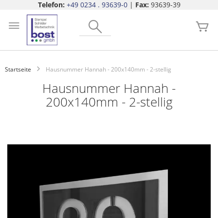
Telefon:
+49 0234 . 93639-0
|
Fax:
93639-39
Zum
Search
Inhalt
Me
springen
Startseite
Hausnummer Hannah - 200x140mm - 2-stellig
Hausnummer Hannah -
200x140mm - 2-stellig
Zum
Ende
der
Bildgalerie
springen