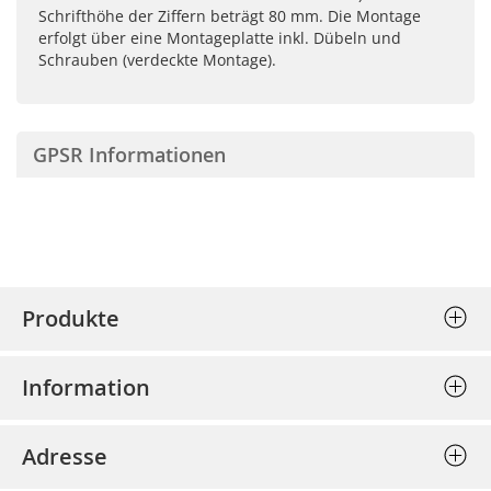
Schrifthöhe der Ziffern beträgt 80 mm. Die Montage
erfolgt über eine Montageplatte inkl. Dübeln und
Schrauben (verdeckte Montage).
GPSR Informationen
Produkte
Stempel (Selbstfärber)
Information
Textplatten einzeln
Allgemeine Geschäftsbedingungen
Holzstempel
Adresse
Datenschutz
Prägepressen