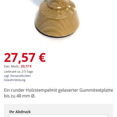
Zum
27,57 €
Anfang
der
Bildgalerie
23,17 €
springen
Lieferzeit ca. 2-5 Tage
zzgl. Versandkosten
Gewährleistung
Ein runder Holzstempelmit gelaserter Gummitextplatte
bis zu 48 mm Ø.
Ihr Abdruck