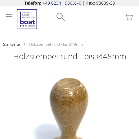
Telefon:
+49 0234 . 93639-0
|
Fax:
93639-39
Zum
Search
Inhalt
Me
springen
Startseite
Holzstempel rund - bis Ø48mm
Holzstempel rund - bis Ø48mm
Zum
Ende
der
Bildgalerie
springen