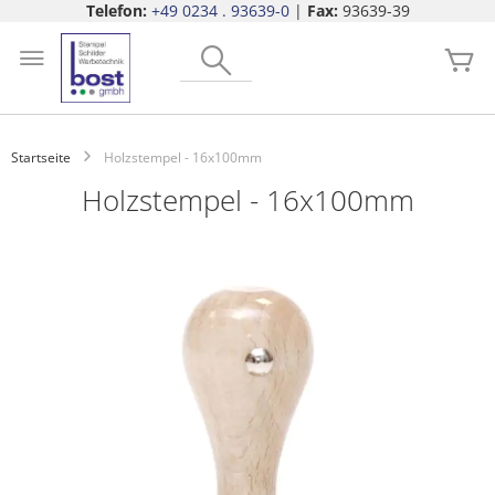
Telefon:
+49 0234 . 93639-0
|
Fax:
93639-39
Zum
Search
Inhalt
Me
springen
Startseite
Holzstempel - 16x100mm
Holzstempel - 16x100mm
Zum
Ende
der
Bildgalerie
springen