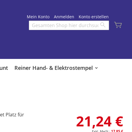
Mein Konto
Anmelden
Konto erstellen
Mei
Search
Search
unt
Reiner Hand- & Elektrostempel
t Platz für
21,24 €
17,85 €