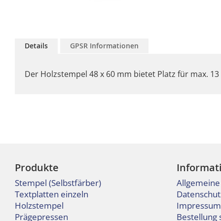
Zum
Anfang
Details
GPSR Informationen
der
Bildgalerie
springen
Der Holzstempel 48 x 60 mm bietet Platz für max. 13 
Produkte
Informat
Stempel (Selbstfärber)
Allgemeine
Textplatten einzeln
Datenschut
Holzstempel
Impressum
Prägepressen
Bestellung 