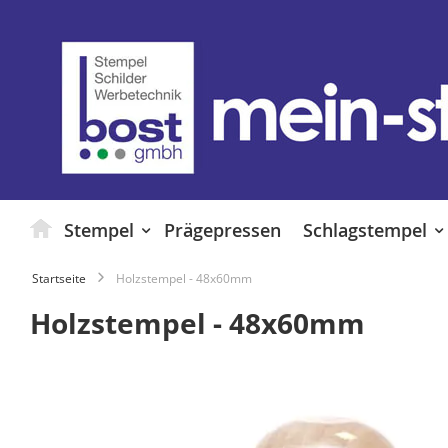
Zum
Inhalt
springen
Stempel
Prägepressen
Schlagstempel
Startseite
Holzstempel - 48x60mm
Holzstempel - 48x60mm
Zum
Ende
der
Bildgalerie
springen