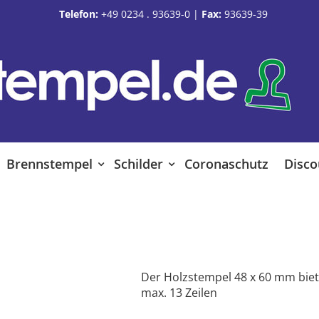
Telefon:
+49 0234 . 93639-0
|
Fax:
93639-39
Brennstempel
Schilder
Coronaschutz
Disco
Der Holzstempel 48 x 60 mm biete
max. 13 Zeilen