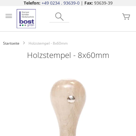
Telefon:
+49 0234 . 93639-0
|
Fax:
93639-39
Zum
Search
Inhalt
Me
springen
Startseite
Holzstempel - 8x60mm
Holzstempel - 8x60mm
Zum
Ende
der
Bildgalerie
springen