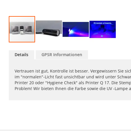
Zum
Anfang
Details
GPSR Informationen
der
Bildgalerie
springen
Vertrauen ist gut, Kontrolle ist besser. Vergewissern Sie si
im "normalen"-Licht fast unsichtbar und wird unter Schwarz
Printer 20 oder "Hygiene Check" als Printer Q 17. Die Stem
Problem! Wir bieten Ihnen die Farbe sowie die UV -Lampe al