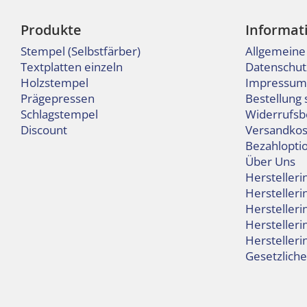
Produkte
Informat
Stempel (Selbstfärber)
Allgemeine
Textplatten einzeln
Datenschut
Holzstempel
Impressum
Prägepressen
Bestellung 
Schlagstempel
Widerrufsb
Discount
Versandkos
Bezahlopti
Über Uns
Hersteller
Hersteller
Hersteller
Herstelleri
Hersteller
Gesetzlich