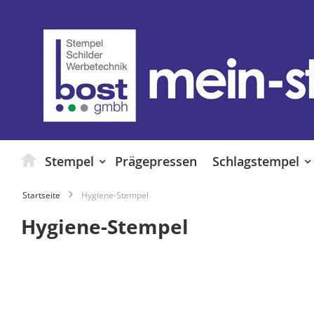
Zum
Inhalt
springen
Stempel
Prägepressen
Schlagstempel
Startseite
Hygiene-Stempel
Hygiene-Stempel
Zum
Ende
der
Bildgalerie
springen