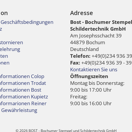
ion
Adresse
 Geschäftsbedingungen
Bost - Bochumer Stempe
z
Schildertechnik GmbH
Am Josephsschacht 39
stornieren
44879 Bochum
elehrung
Deutschland
ten
Telefon:
+49(0)234 936 39 
onen
Fax:
+49(0)234 936 39 - 39
Kontaktieren Sie uns
informationen Colop
Öffnungszeiten
informationen Trodat
Montag bis Donnerstag:
informationen Bost
9:00 bis 17:00 Uhr
nformationen Kupietz
Freitag:
informarionen Reiner
9:00 bis 16:00 Uhr
e Gewährleistung
© 2026 BOST - Bochumer Stempel und Schildertechnik GmbH