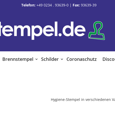
Telefon:
+49 0234 . 93639-0
|
Fax:
93639-39
Brennstempel
Schilder
Coronaschutz
Disco
Hygiene-Stempel in verschiedenen V