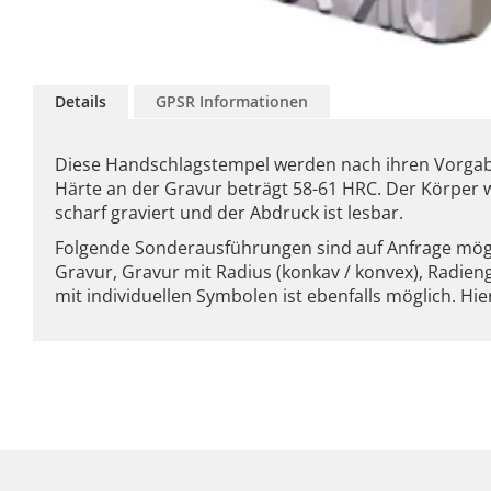
Zum
Anfang
Details
GPSR Informationen
der
Bildgalerie
springen
Diese Handschlagstempel werden nach ihren Vorgaben
Härte an der Gravur beträgt 58-61 HRC. Der Körper wi
scharf graviert und der Abdruck ist lesbar.
Folgende Sonderausführungen sind auf Anfrage möglic
Gravur, Gravur mit Radius (konkav / konvex), Radi
mit individuellen Symbolen ist ebenfalls möglich. Hi