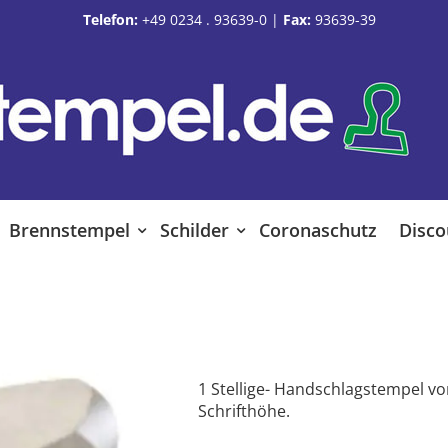
Telefon:
+49 0234 . 93639-0
|
Fax:
93639-39
Brennstempel
Schilder
Coronaschutz
Disco
1 Stellige- Handschlagstempel v
Schrifthöhe.