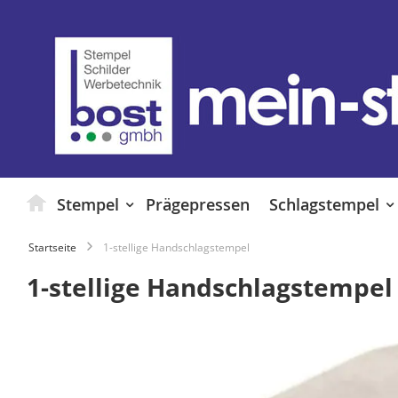
Zum
Inhalt
springen
Stempel
Prägepressen
Schlagstempel
Startseite
1-stellige Handschlagstempel
1-stellige Handschlagstempel
Zum
Ende
der
Bildgalerie
springen