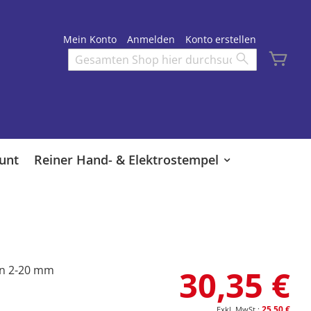
Mein Konto
Anmelden
Konto erstellen
Mei
Search
Search
unt
Reiner Hand- & Elektrostempel
on 2-20 mm
30,35 €
25,50 €