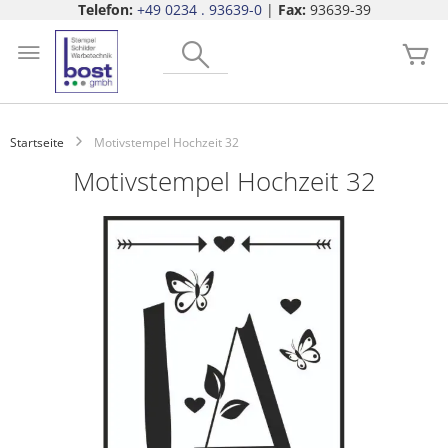
Telefon:
+49 0234 . 93639-0
|
Fax:
93639-39
Zum
Search
Inhalt
Me
springen
Startseite
Motivstempel Hochzeit 32
Motivstempel Hochzeit 32
Zum
Ende
der
Bildgalerie
springen