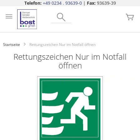
Telefon:
+49 0234 . 93639-0
|
Fax:
93639-39
Zum
Search
Inhalt
Me
springen
Startseite
Rettungszeichen Nur im Notfall öffnen
Rettungszeichen Nur im Notfall
öffnen
Zum
Ende
der
Bildgalerie
springen