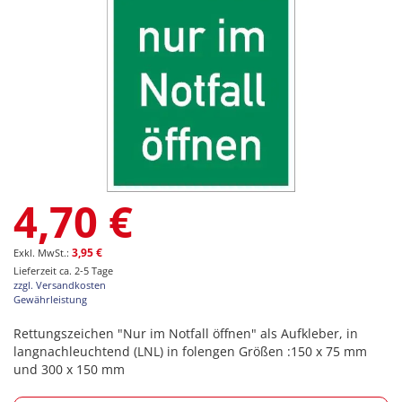
Zum
4,70 €
Anfang
der
Bildgalerie
3,95 €
springen
Lieferzeit ca. 2-5 Tage
zzgl. Versandkosten
Gewährleistung
Rettungszeichen "Nur im Notfall öffnen" als Aufkleber, in
langnachleuchtend (LNL) in folengen Größen :150 x 75 mm
und 300 x 150 mm