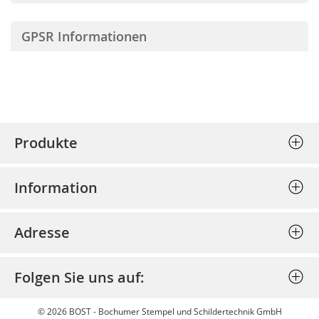
GPSR Informationen
Produkte
Stempel (Selbstfärber)
Information
Textplatten einzeln
Allgemeine Geschäftsbedingungen
Holzstempel
Adresse
Datenschutz
Prägepressen
Bost - Bochumer Stempel und
Impressum
Schlagstempel
Folgen Sie uns auf:
Schildertechnik GmbH
Bestellung stornieren
Discount
Am Josephsschacht 39
Widerrufsbelehrung
© 2026 BOST - Bochumer Stempel und Schildertechnik GmbH