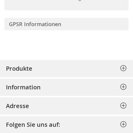
GPSR Informationen
Produkte
Stempel (Selbstfärber)
Information
Textplatten einzeln
Allgemeine Geschäftsbedingungen
Holzstempel
Adresse
Datenschutz
Prägepressen
Bost - Bochumer Stempel und
Impressum
Schlagstempel
Folgen Sie uns auf:
Schildertechnik GmbH
Bestellung stornieren
Discount