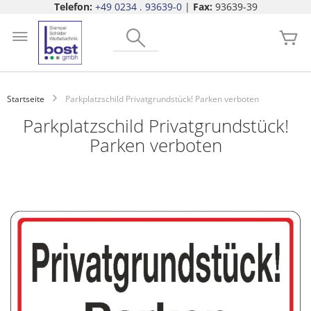
Telefon:
+49 0234 . 93639-0
|
Fax:
93639-39
Zum
Search
Inhalt
Me
springen
Startseite
Parkplatzschild Privatgrundstück! Parken verboten
Parkplatzschild Privatgrundstück!
Parken verboten
Zum
Ende
der
Bildgalerie
springen