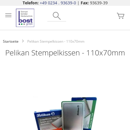
Telefon:
+49 0234 . 93639-0
|
Fax:
93639-39
Zum
Search
Inhalt
Me
springen
Startseite
Pelikan Stempelkissen - 110x70mm
Pelikan Stempelkissen - 110x70mm
Zum
Ende
der
Bildgalerie
springen