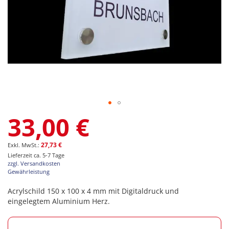
Zum
33,00 €
Anfang
der
Bildgalerie
27,73 €
springen
Lieferzeit ca. 5-7 Tage
zzgl. Versandkosten
Gewährleistung
Acrylschild 150 x 100 x 4 mm mit Digitaldruck und
eingelegtem Aluminium Herz.