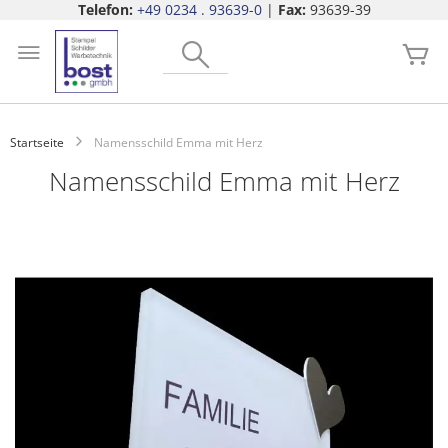
Telefon:
+49 0234 . 93639-0
|
Fax:
93639-39
Zum
Search
Inhalt
Me
springen
Startseite
Namensschild Emma mit Herz
Namensschild Emma mit Herz
Zum
Ende
der
Bildgalerie
springen