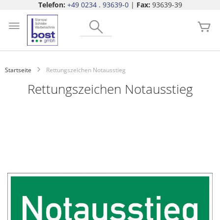
Telefon:
+49 0234 . 93639-0
|
Fax:
93639-39
Zum
Search
Inhalt
Me
springen
Startseite
Rettungszeichen Notausstieg
Rettungszeichen Notausstieg
Zum
Ende
der
Bildgalerie
springen