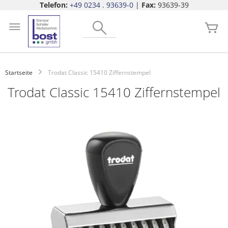
Telefon:
+49 0234 . 93639-0
|
Fax:
93639-39
Zum
Search
Inhalt
Me
springen
Startseite
Trodat Classic 15410 Ziffernstempel
Trodat Classic 15410 Ziffernstempel
Zum
Ende
der
Bildgalerie
springen