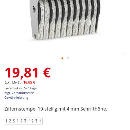
Zum
19,81 €
Anfang
der
Bildgalerie
16,65 €
springen
Lieferzeit ca. 5-7 Tage
zzgl. Versandkosten
Gewährleistung
Ziffernstempel 10-stellig mit 4 mm Schrifthöhe.