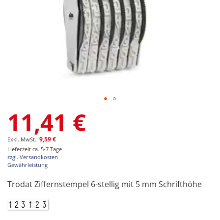
Zum
11,41 €
Anfang
der
Bildgalerie
9,59 €
springen
Lieferzeit ca. 5-7 Tage
zzgl. Versandkosten
Gewährleistung
Trodat Ziffernstempel 6-stellig mit 5 mm Schrifthöhe