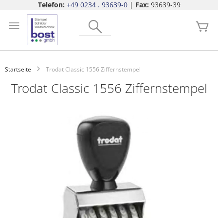
Telefon:
+49 0234 . 93639-0
|
Fax:
93639-39
Zum
Search
Inhalt
Me
springen
Startseite
Trodat Classic 1556 Ziffernstempel
Trodat Classic 1556 Ziffernstempel
Zum
Ende
der
Bildgalerie
springen