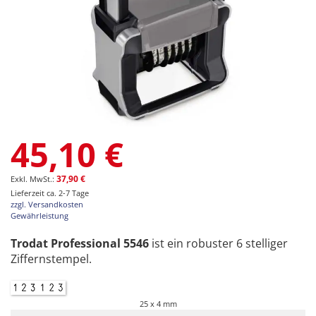
Zum
45,10 €
Anfang
der
Bildgalerie
37,90 €
springen
Lieferzeit ca. 2-7 Tage
zzgl. Versandkosten
Gewährleistung
Trodat Professional 5546
ist ein robuster 6 stelliger
Ziffernstempel.
25 x 4 mm