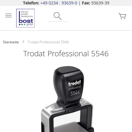
Telefon:
+49 0234 . 93639-0
|
Fax:
93639-39
Zum
Search
Inhalt
Me
springen
Startseite
Trodat Professional 5546
Trodat Professional 5546
Zum
Ende
der
Bildgalerie
springen