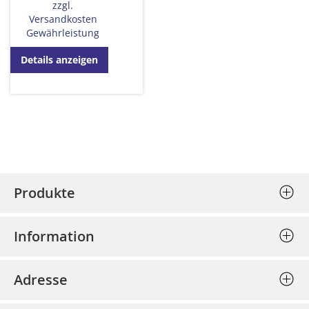
zzgl.
Versandkosten
Gewährleistung
Details anzeigen
Produkte
Stempel (Selbstfärber)
Information
Textplatten einzeln
Allgemeine Geschäftsbedingungen
Holzstempel
Adresse
Datenschutz
Prägepressen
Bost - Bochumer Stempel und
Impressum
Schlagstempel