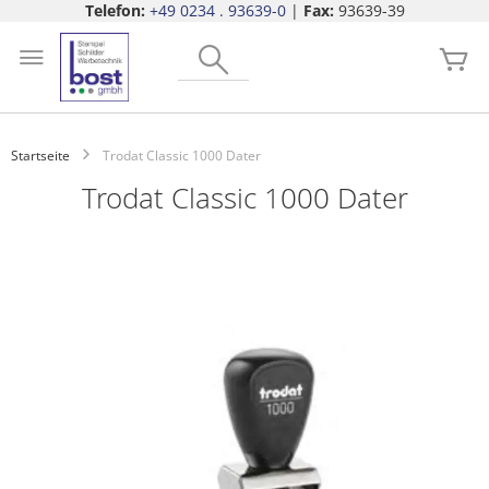
Telefon:
+49 0234 . 93639-0
|
Fax:
93639-39
Zum
Search
Inhalt
Me
springen
Startseite
Trodat Classic 1000 Dater
Trodat Classic 1000 Dater
Zum
Ende
der
Bildgalerie
springen