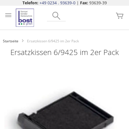
Telefon:
+49 0234 . 93639-0
|
Fax:
93639-39
Zum
Search
Inhalt
Me
springen
Startseite
Ersatzkissen 6/9425 im 2er Pack
Ersatzkissen 6/9425 im 2er Pack
Zum
Ende
der
Bildgalerie
springen