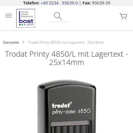
Telefon:
+49 0234 . 93639-0
|
Fax:
93639-39
Zum
Search
Inhalt
Me
springen
Startseite
Trodat Printy 4850/L mit Lagertext - 25x14mm
Trodat Printy 4850/L mit Lagertext -
25x14mm
Zum
Ende
der
Bildgalerie
springen