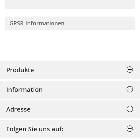
GPSR Informationen
Produkte
Stempel (Selbstfärber)
Information
Textplatten einzeln
Allgemeine Geschäftsbedingungen
Holzstempel
Adresse
Datenschutz
Prägepressen
Bost - Bochumer Stempel und
Impressum
Schlagstempel
Folgen Sie uns auf:
Schildertechnik GmbH
Bestellung stornieren
Discount