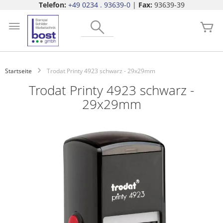
Telefon:
+49 0234 . 93639-0
|
Fax:
93639-39
Zum
Search
Inhalt
Me
springen
Startseite
Trodat Printy 4923 schwarz - 29x29mm
Trodat Printy 4923 schwarz -
29x29mm
Zum
Ende
der
Bildgalerie
springen