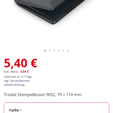
Zum
5,40 €
Anfang
der
Bildgalerie
4,54 €
springen
Lieferzeit ca. 5-7 Tage
zzgl. Versandkosten
Gewährleistung
Trodat Stempelkissen 9052, 70 × 110 mm.
Farbe