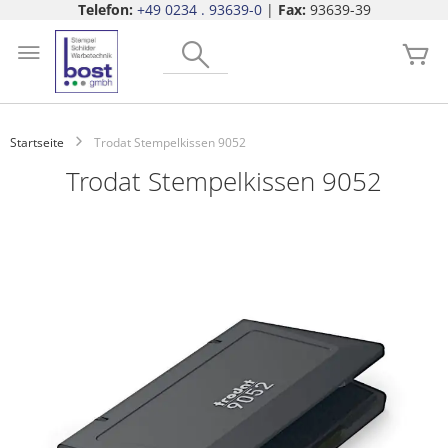
Telefon:
+49 0234 . 93639-0
|
Fax:
93639-39
Zum
Search
Inhalt
Me
springen
Startseite
Trodat Stempelkissen 9052
Trodat Stempelkissen 9052
Zum
Ende
der
Bildgalerie
springen