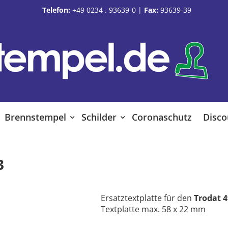
Telefon:
+49 0234 . 93639-0
|
Fax:
93639-39
Brennstempel
Schilder
Coronaschutz
Disco
3
Ersatztextplatte für den
Trodat 
Textplatte max. 58 x 22 mm