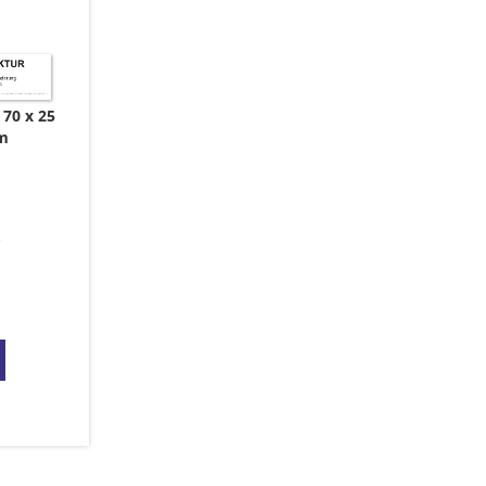
70 x 25
m