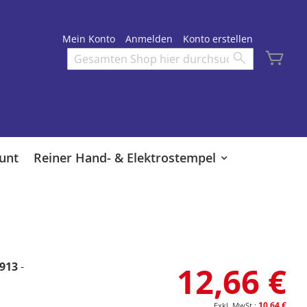
Mein Konto
Anmelden
Konto erstellen
Mei
Search
Search
unt
Reiner Hand- & Elektrostempel
4913
-
12,66 €
10,64 €