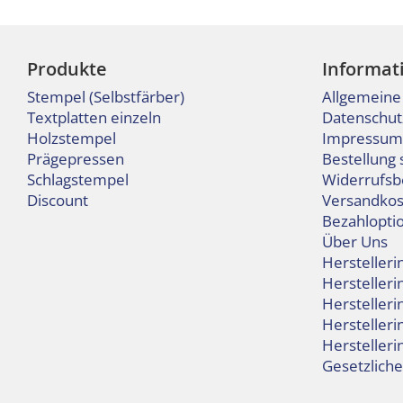
Produkte
Informat
Stempel (Selbstfärber)
Allgemeine
Textplatten einzeln
Datenschut
Holzstempel
Impressum
Prägepressen
Bestellung 
Schlagstempel
Widerrufsb
Discount
Versandkos
Bezahlopti
Über Uns
Hersteller
Hersteller
Hersteller
Herstelleri
Hersteller
Gesetzlich