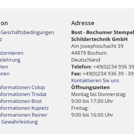
ion
Adresse
 Geschäftsbedingungen
Bost - Bochumer Stempe
z
Schildertechnik GmbH
Am Josephsschacht 39
stornieren
44879 Bochum
elehrung
Deutschland
ten
Telefon:
+49(0)234 936 39 
onen
Fax:
+49(0)234 936 39 - 39
Kontaktieren Sie uns
informationen Colop
Öffnungszeiten
informationen Trodat
Montag bis Donnerstag:
informationen Bost
9:00 bis 17:00 Uhr
nformationen Kupietz
Freitag:
informarionen Reiner
9:00 bis 16:00 Uhr
e Gewährleistung