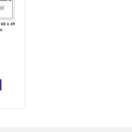
68 x 49
m