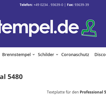
Telefon:
+49 0234 . 93639-0
|
Fax:
93639-39
Brennstempel
Schilder
Coronaschutz
Disco
al 5480
Textplatte für den
Professional 