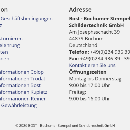
ion
Adresse
 Geschäftsbedingungen
Bost - Bochumer Stempe
z
Schildertechnik GmbH
Am Josephsschacht 39
stornieren
44879 Bochum
elehrung
Deutschland
ten
Telefon:
+49(0)234 936 39 
onen
Fax:
+49(0)234 936 39 - 39
Kontaktieren Sie uns
informationen Colop
Öffnungszeiten
informationen Trodat
Montag bis Donnerstag:
informationen Bost
9:00 bis 17:00 Uhr
nformationen Kupietz
Freitag:
informarionen Reiner
9:00 bis 16:00 Uhr
e Gewährleistung
© 2026 BOST - Bochumer Stempel und Schildertechnik GmbH