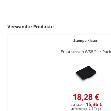
Zum
Anfang
der
Verwandte Produkte
Bildgalerie
springen
Stempelkissen
Ersatzkissen 6/58 2 er Pack
18,28 €
15,36 €
Lieferzeit ca. 2-5 Tage