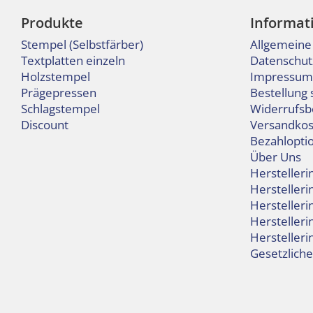
Produkte
Informat
Stempel (Selbstfärber)
Allgemeine
Textplatten einzeln
Datenschut
Holzstempel
Impressum
Prägepressen
Bestellung 
Schlagstempel
Widerrufsb
Discount
Versandkos
Bezahlopti
Über Uns
Hersteller
Hersteller
Hersteller
Herstelleri
Hersteller
Gesetzlich