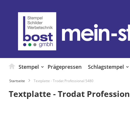
Zum
Inhalt
springen
Stempel
Prägepressen
Schlagstempel
Startseite
Textplatte - Trodat Professional 5480
Textplatte - Trodat Profession
Zum
Ende
der
Bildgalerie
springen