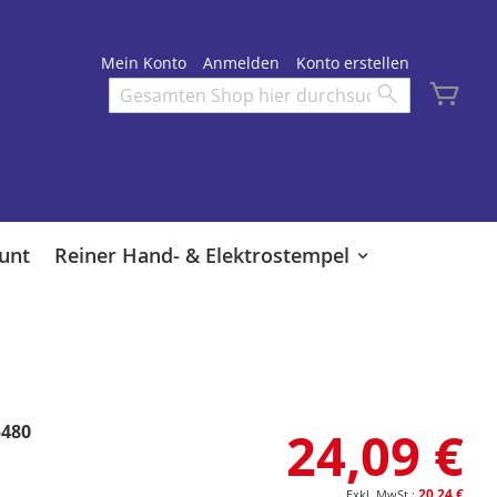
Mein Konto
Anmelden
Konto erstellen
Mei
Search
Search
unt
Reiner Hand- & Elektrostempel
5480
24,09 €
20,24 €