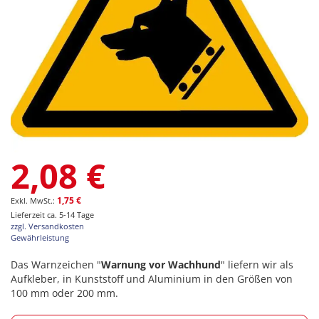
Zum
2,08 €
Anfang
der
Bildgalerie
1,75 €
springen
Lieferzeit ca. 5-14 Tage
zzgl. Versandkosten
Gewährleistung
Das Warnzeichen "
Warnung vor Wachhund
" liefern wir als
Aufkleber, in Kunststoff und Aluminium in den Größen von
100 mm oder 200 mm.