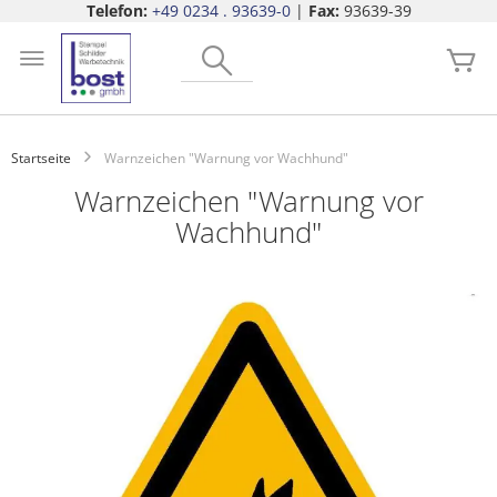
Telefon:
+49 0234 . 93639-0
|
Fax:
93639-39
Zum
Search
Inhalt
Me
springen
Startseite
Warnzeichen "Warnung vor Wachhund"
Warnzeichen "Warnung vor
Wachhund"
Zum
Ende
der
Bildgalerie
springen