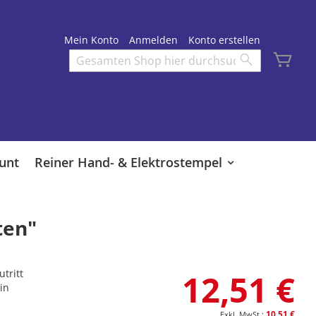
Mein Konto
Anmelden
Konto erstellen
Mei
Search
Search
unt
Reiner Hand- & Elektrostempel
ten"
utritt
12,51 €
in
10,51 €