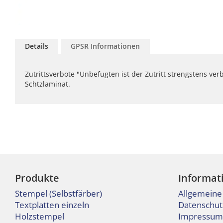
Zum
Anfang
Details
GPSR Informationen
der
Bildgalerie
springen
Zutrittsverbote "Unbefugten ist der Zutritt strengstens ve
Schtzlaminat.
Produkte
Informat
Stempel (Selbstfärber)
Allgemeine
Textplatten einzeln
Datenschut
Holzstempel
Impressum