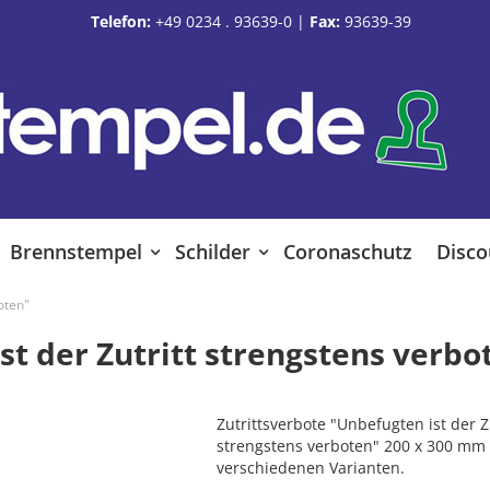
Telefon:
+49 0234 . 93639-0
|
Fax:
93639-39
Brennstempel
Schilder
Coronaschutz
Disco
oten"
st der Zutritt strengstens verbo
Zutrittsverbote "Unbefugten ist der Z
strengstens verboten" 200 x 300 mm 
verschiedenen Varianten.