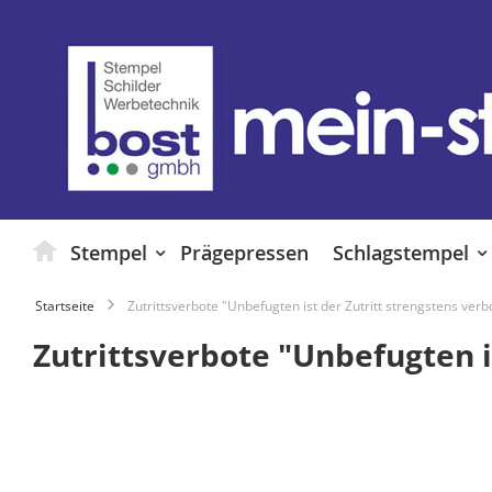
Zum
Inhalt
springen
Stempel
Prägepressen
Schlagstempel
Startseite
Zutrittsverbote "Unbefugten ist der Zutritt strengstens verb
Zutrittsverbote "Unbefugten i
Zum
Ende
der
Bildgalerie
springen