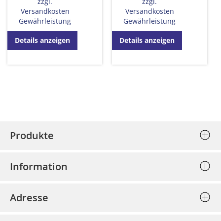
zzgl.
zzgl.
Versandkosten
Versandkosten
Gewährleistung
Gewährleistung
Details anzeigen
Details anzeigen
Produkte
Stempel (Selbstfärber)
Information
Textplatten einzeln
Allgemeine Geschäftsbedingungen
Holzstempel
Adresse
Datenschutz
Prägepressen
Bost - Bochumer Stempel und
Impressum
Schlagstempel