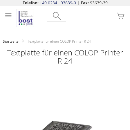
Telefon:
+49 0234 . 93639-0
|
Fax:
93639-39
Zum
Search
Inhalt
Me
springen
Startseite
Textplatte für einen COLOP Printer R 24
Textplatte für einen COLOP Printer
R 24
Zum
Ende
der
Bildgalerie
springen