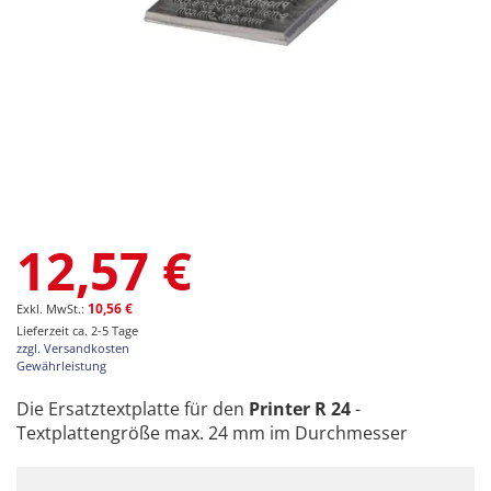
Zum
12,57 €
Anfang
der
Bildgalerie
10,56 €
springen
Lieferzeit ca. 2-5 Tage
zzgl. Versandkosten
Gewährleistung
Die Ersatztextplatte für den
Printer R 24
-
Textplattengröße max. 24 mm im Durchmesser