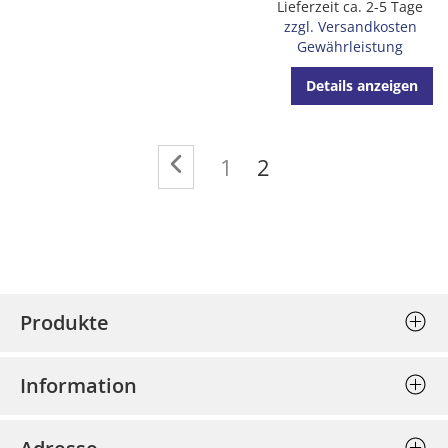
Lieferzeit ca. 2-5 Tage
zzgl. Versandkosten
Gewährleistung
Details anzeigen
Seite
Seite
Zurück
Seite
Sie lesen gerade di
1
2
Produkte
Stempel (Selbstfärber)
Information
Textplatten einzeln
Allgemeine Geschäftsbedingungen
Holzstempel