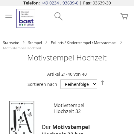
Telefon:
+49 0234 . 93639-0
|
Fax:
93639-39
Zum
Search
Inhalt
Me
springen
Startseite
Stempel
ExLibris / Kinderstempel / Motivstempel
Motivstempel Hochzeit
Motivstempel Hochzeit
Artikel
21
-
40
von
40
Absteigend
Sortieren nach
sortieren
Motivstempel
Hochzeit 32
Der
Motivstempel