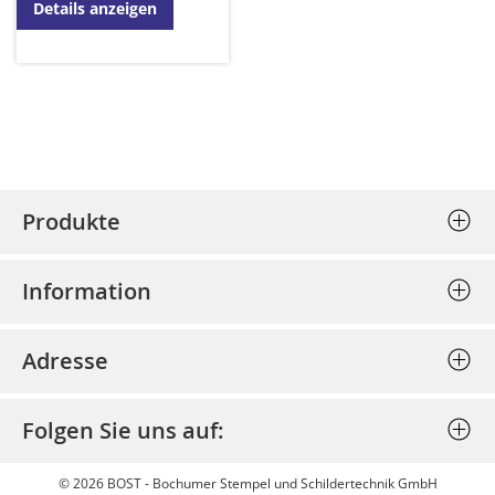
Details anzeigen
Produkte
Stempel (Selbstfärber)
Information
Textplatten einzeln
Allgemeine Geschäftsbedingungen
Holzstempel
Adresse
Datenschutz
Prägepressen
Bost - Bochumer Stempel und
Impressum
Schlagstempel
Folgen Sie uns auf:
Schildertechnik GmbH
Bestellung stornieren
Discount
Am Josephsschacht 39
Widerrufsbelehrung
© 2026 BOST - Bochumer Stempel und Schildertechnik GmbH