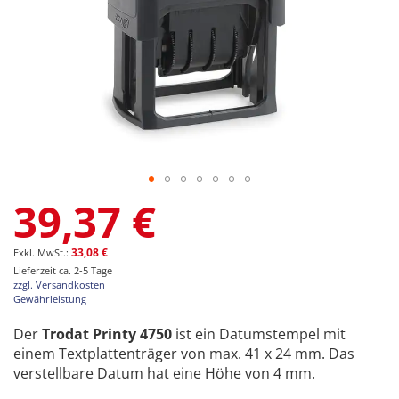
Zum
39,37 €
Anfang
der
Bildgalerie
33,08 €
springen
Lieferzeit ca. 2-5 Tage
zzgl. Versandkosten
Gewährleistung
Der
Trodat Printy 4750
ist ein Datumstempel mit
einem Textplattenträger von max. 41 x 24 mm. Das
verstellbare Datum hat eine Höhe von 4 mm.