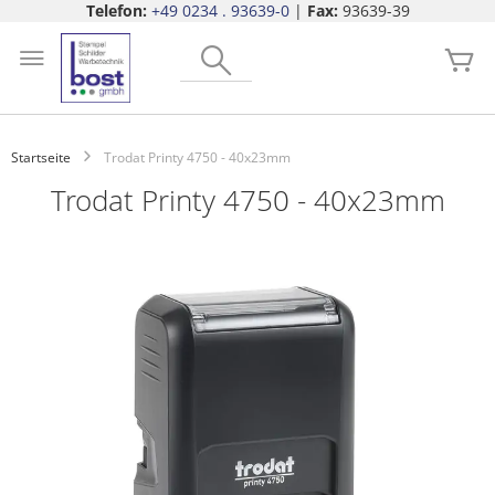
Telefon:
+49 0234 . 93639-0
|
Fax:
93639-39
Zum
Search
Inhalt
Me
springen
Startseite
Trodat Printy 4750 - 40x23mm
Trodat Printy 4750 - 40x23mm
Zum
Ende
der
Bildgalerie
springen