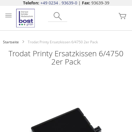
Telefon:
+49 0234 . 93639-0
|
Fax:
93639-39
Zum
Search
Inhalt
Me
springen
Startseite
Trodat Printy Ersatzkissen 6/4750 2er Pack
Trodat Printy Ersatzkissen 6/4750
2er Pack
Zum
Ende
der
Bildgalerie
springen