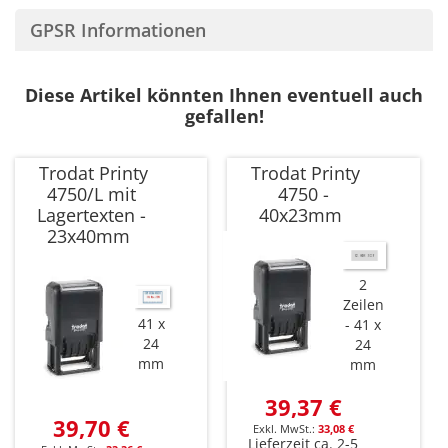
GPSR Informationen
Diese Artikel könnten Ihnen eventuell auch
gefallen!
Trodat Printy
Trodat Printy
4750/L mit
4750 -
Lagertexten -
40x23mm
23x40mm
2
Zeilen
41 x
41 x
24
24
mm
mm
39,37 €
39,70 €
33,08 €
Lieferzeit ca. 2-5