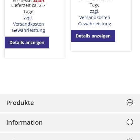
33,36 €
Tage
Lieferzeit ca. 2-7
zzgl.
Tage
Versandkosten
zzgl.
Gewährleistung
Versandkosten
Gewährleistung
Details anzeigen
Details anzeigen
Produkte
Stempel (Selbstfärber)
Information
Textplatten einzeln
Allgemeine Geschäftsbedingungen
Holzstempel